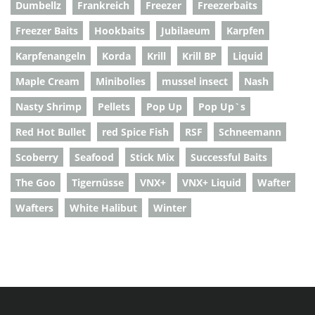
Dumbellz
Frankreich
Freezer
Freezerbaits
Freezer Baits
Hookbaits
Jubilaeum
Karpfen
Karpfenangeln
Korda
Krill
Krill BP
Liquid
Maple Cream
Minibolies
mussel insect
Nash
Nasty Shrimp
Pellets
Pop Up
Pop Up`s
Red Hot Bullet
red Spice Fish
RSF
Schneemann
Scoberry
Seafood
Stick Mix
Successful Baits
The Goo
Tigernüsse
VNX+
VNX+ Liquid
Wafter
Wafters
White Halibut
Winter