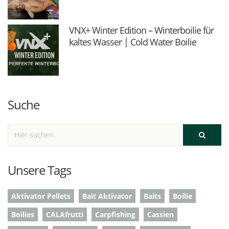
VNX+ Winter Edition – Winterboilie für
kaltes Wasser | Cold Water Boilie
Suche
Unsere Tags
Aktivator Pellets
Bait Aktivator
Baits
Boilie
Boilies
CALAfrutti
Carpfishing
Cassien