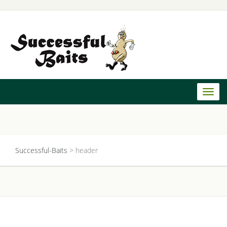
Toggl
naviga
Successful-Baits
>
header