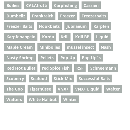
Boilies
CALAfrutti
Carpfishing
Cassien
Dumbellz
Frankreich
Freezer
Freezerbaits
Freezer Baits
Hookbaits
Jubilaeum
Karpfen
Karpfenangeln
Korda
Krill
Krill BP
Liquid
Maple Cream
Minibolies
mussel insect
Nash
Nasty Shrimp
Pellets
Pop Up
Pop Up`s
Red Hot Bullet
red Spice Fish
RSF
Schneemann
Scoberry
Seafood
Stick Mix
Successful Baits
The Goo
Tigernüsse
VNX+
VNX+ Liquid
Wafter
Wafters
White Halibut
Winter