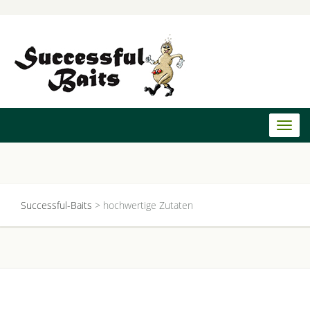
Toggl
naviga
Successful-Baits
>
hochwertige Zutaten