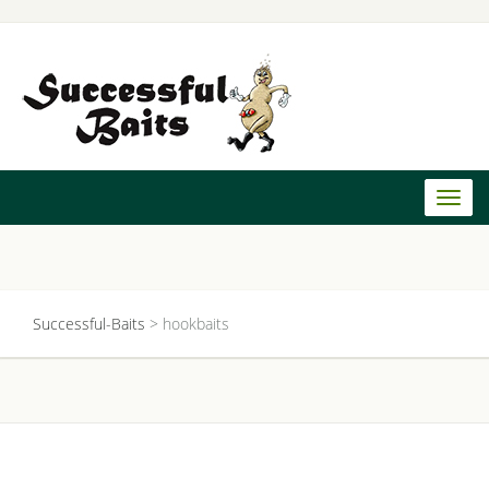
Toggl
naviga
Successful-Baits
>
hookbaits