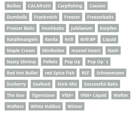
Boilies
CALAfrutti
Carpfishing
Cassien
Dumbellz
Frankreich
Freezer
Freezerbaits
Freezer Baits
Hookbaits
Jubilaeum
Karpfen
Karpfenangeln
Korda
Krill
Krill BP
Liquid
Maple Cream
Minibolies
mussel insect
Nash
Nasty Shrimp
Pellets
Pop Up
Pop Up`s
Red Hot Bullet
red Spice Fish
RSF
Schneemann
Scoberry
Seafood
Stick Mix
Successful Baits
The Goo
Tigernüsse
VNX+
VNX+ Liquid
Wafter
Wafters
White Halibut
Winter