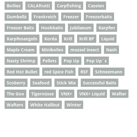
Boilies
CALAfrutti
Carpfishing
Cassien
Dumbellz
Frankreich
Freezer
Freezerbaits
Freezer Baits
Hookbaits
Jubilaeum
Karpfen
Karpfenangeln
Korda
Krill
Krill BP
Liquid
Maple Cream
Minibolies
mussel insect
Nash
Nasty Shrimp
Pellets
Pop Up
Pop Up`s
Red Hot Bullet
red Spice Fish
RSF
Schneemann
Scoberry
Seafood
Stick Mix
Successful Baits
The Goo
Tigernüsse
VNX+
VNX+ Liquid
Wafter
Wafters
White Halibut
Winter