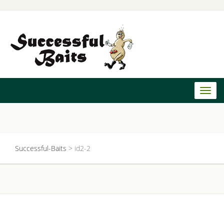
Toggl
naviga
Successful-Baits
>
id2-2