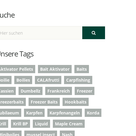
uche
nsere Tags
ktivator Pellets
Bait Aktivator
Baits
oilie
Boilies
CALAfrutti
Carpfishing
Cassien
Dumbellz
Frankreich
Freezer
Freezerbaits
Freezer Baits
Hookbaits
Jubilaeum
Karpfen
Karpfenangeln
Korda
rill
Krill BP
Liquid
Maple Cream
Minibolies
mussel insect
Nash