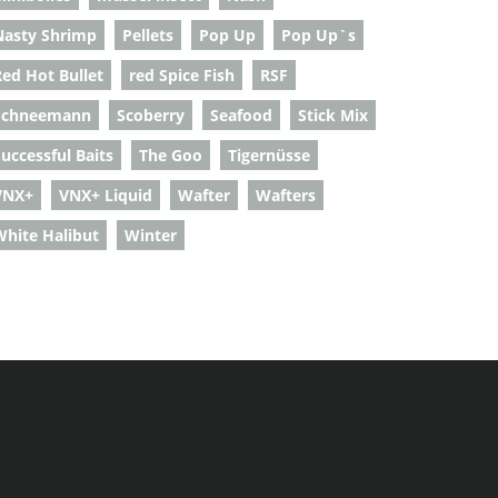
Nasty Shrimp
Pellets
Pop Up
Pop Up`s
Red Hot Bullet
red Spice Fish
RSF
Schneemann
Scoberry
Seafood
Stick Mix
uccessful Baits
The Goo
Tigernüsse
VNX+
VNX+ Liquid
Wafter
Wafters
White Halibut
Winter