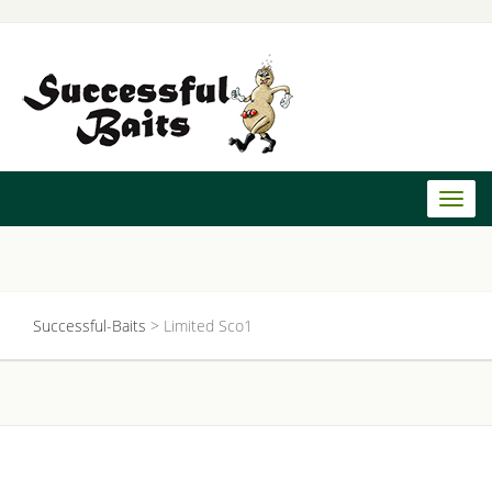
Toggl
naviga
Successful-Baits
>
Limited Sco1