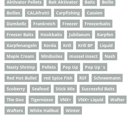
Aktivator Pellets
Bait Aktivator
Baits
Boilie
Boilies
CALAfrutti
Carpfishing
Cassien
Dumbellz
Frankreich
Freezer
Freezerbaits
Freezer Baits
Hookbaits
Jubilaeum
Karpfen
Karpfenangeln
Korda
Krill
Krill BP
Liquid
Maple Cream
Minibolies
mussel insect
Nash
Nasty Shrimp
Pellets
Pop Up
Pop Up`s
Red Hot Bullet
red Spice Fish
RSF
Schneemann
Scoberry
Seafood
Stick Mix
Successful Baits
The Goo
Tigernüsse
VNX+
VNX+ Liquid
Wafter
Wafters
White Halibut
Winter