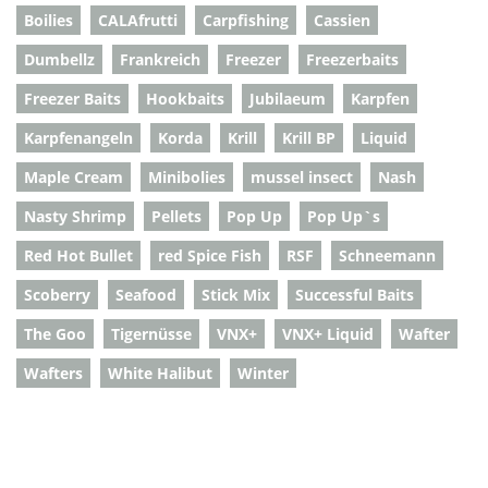
Boilies
CALAfrutti
Carpfishing
Cassien
Dumbellz
Frankreich
Freezer
Freezerbaits
Freezer Baits
Hookbaits
Jubilaeum
Karpfen
Karpfenangeln
Korda
Krill
Krill BP
Liquid
Maple Cream
Minibolies
mussel insect
Nash
Nasty Shrimp
Pellets
Pop Up
Pop Up`s
Red Hot Bullet
red Spice Fish
RSF
Schneemann
Scoberry
Seafood
Stick Mix
Successful Baits
The Goo
Tigernüsse
VNX+
VNX+ Liquid
Wafter
Wafters
White Halibut
Winter