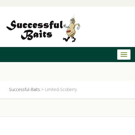
Toggl
naviga
Successful-Baits
>
Limited-Scoberry