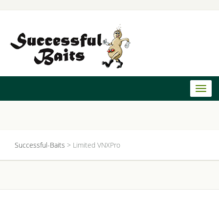
Toggl
naviga
Successful-Baits
>
Limited VNXPro