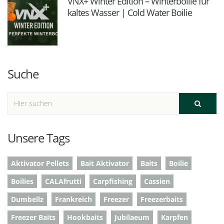
VNX+ Winter Edition – Winterboilie für
kaltes Wasser | Cold Water Boilie
Suche
Unsere Tags
Aktivator Pellets
Bait Aktivator
Baits
Boilie
Boilies
CALAfrutti
Carpfishing
Cassien
Dumbellz
Frankreich
Freezer
Freezerbaits
Freezer Baits
Hookbaits
Jubilaeum
Karpfen