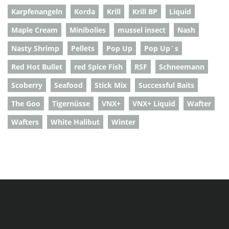
Karpfenangeln
Korda
Krill
Krill BP
Liquid
Maple Cream
Minibolies
mussel insect
Nash
Nasty Shrimp
Pellets
Pop Up
Pop Up`s
Red Hot Bullet
red Spice Fish
RSF
Schneemann
Scoberry
Seafood
Stick Mix
Successful Baits
The Goo
Tigernüsse
VNX+
VNX+ Liquid
Wafter
Wafters
White Halibut
Winter