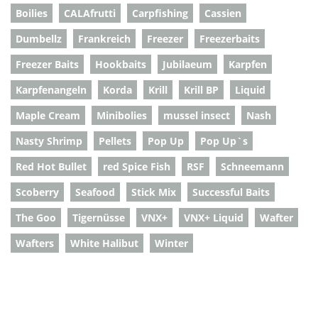
Boilies
CALAfrutti
Carpfishing
Cassien
Dumbellz
Frankreich
Freezer
Freezerbaits
Freezer Baits
Hookbaits
Jubilaeum
Karpfen
Karpfenangeln
Korda
Krill
Krill BP
Liquid
Maple Cream
Minibolies
mussel insect
Nash
Nasty Shrimp
Pellets
Pop Up
Pop Up`s
Red Hot Bullet
red Spice Fish
RSF
Schneemann
Scoberry
Seafood
Stick Mix
Successful Baits
The Goo
Tigernüsse
VNX+
VNX+ Liquid
Wafter
Wafters
White Halibut
Winter