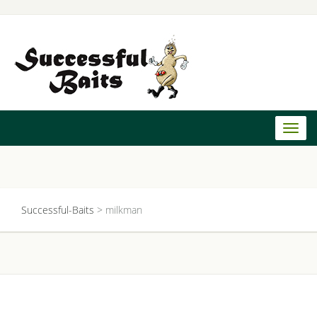
Toggl
naviga
Successful-Baits
>
milkman