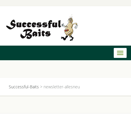
Toggl
naviga
Successful-Baits
>
newsletter-allesneu