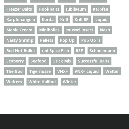
Freezer Baits
Hookbaits
Jubilaeum
Karpfen
Karpfenangeln
Korda
Krill
Krill BP
Liquid
Maple Cream
Minibolies
mussel insect
Nash
Nasty Shrimp
Pellets
Pop Up
Pop Up`s
Red Hot Bullet
red Spice Fish
RSF
Schneemann
Scoberry
Seafood
Stick Mix
Successful Baits
The Goo
Tigernüsse
VNX+
VNX+ Liquid
Wafter
Wafters
White Halibut
Winter