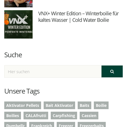
VNX+ Winter Edition – Winterboilie für
kaltes Wasser | Cold Water Boilie
Suche
Unsere Tags
Aktivator Pellets
Bait Aktivator
Baits
Boilie
Boilies
CALAfrutti
Carpfishing
Cassien
Dumbellz
Frankreich
Freezer
Freezerbaits