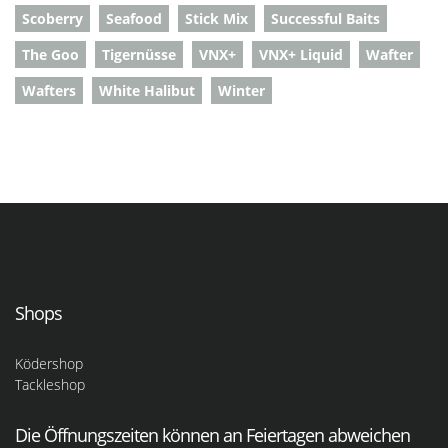
Scoberry
Seafood
Stick Mix
Successful Baits
The Goo
Tigernüsse
VNX+
VNX+ Liquid
Wafter
Wafters
White Halibut
Winter
Shops
Ködershop
Tackleshop
Die Öffnungszeiten können an Feiertagen abweichen