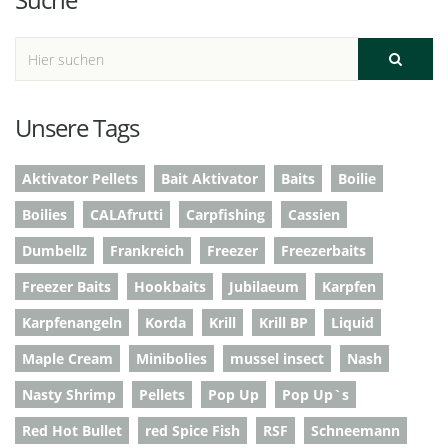
Unsere Tags
Aktivator Pellets
Bait Aktivator
Baits
Boilie
Boilies
CALAfrutti
Carpfishing
Cassien
Dumbellz
Frankreich
Freezer
Freezerbaits
Freezer Baits
Hookbaits
Jubilaeum
Karpfen
Karpfenangeln
Korda
Krill
Krill BP
Liquid
Maple Cream
Minibolies
mussel insect
Nash
Nasty Shrimp
Pellets
Pop Up
Pop Up`s
Red Hot Bullet
red Spice Fish
RSF
Schneemann