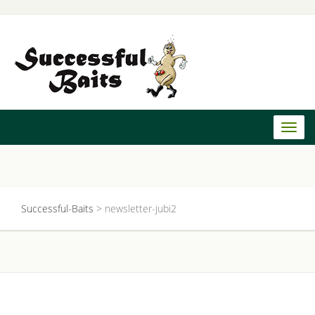
Toggl
naviga
Successful-Baits
>
newsletter-jubi2