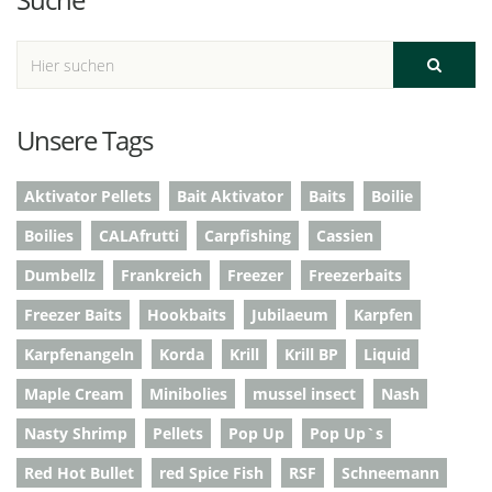
Unsere Tags
Aktivator Pellets
Bait Aktivator
Baits
Boilie
Boilies
CALAfrutti
Carpfishing
Cassien
Dumbellz
Frankreich
Freezer
Freezerbaits
Freezer Baits
Hookbaits
Jubilaeum
Karpfen
Karpfenangeln
Korda
Krill
Krill BP
Liquid
Maple Cream
Minibolies
mussel insect
Nash
Nasty Shrimp
Pellets
Pop Up
Pop Up`s
Red Hot Bullet
red Spice Fish
RSF
Schneemann