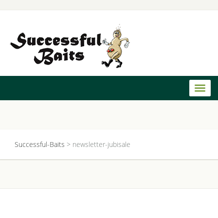
Toggl
naviga
Successful-Baits
>
newsletter-jubisale