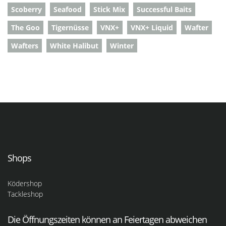
Scoberry
Seafood
Stick Mix
Successful Baits
The Goo
Tigernüsse
VNX+
VNX+ Liquid
Wafter
Wafters
White Halibut
Winter
Shops
Ködershop
Tackleshop
Die Öffnungszeiten können an Feiertagen abweichen