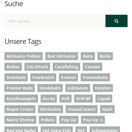
Suche
Unsere Tags
Aktivator Pellets
Bait Aktivator
Baits
Boilie
Boilies
CALAfrutti
Carpfishing
Cassien
Dumbellz
Frankreich
Freezer
Freezerbaits
Freezer Baits
Hookbaits
Jubilaeum
Karpfen
Karpfenangeln
Korda
Krill
Krill BP
Liquid
Maple Cream
Minibolies
mussel insect
Nash
Nasty Shrimp
Pellets
Pop Up
Pop Up`s
Red Hot Bullet
red Spice Fish
RSF
Schneemann