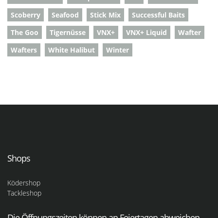
Scoberry
Seafood
Stick Mix
Successful Baits
The Goo
Tigernüsse
VNX+
VNX+ Liquid
Wafter
Wafters
White Halibut
Winter
Shops
Ködershop
Tackleshop
Die Öffnungszeiten können an Feiertagen abweichen