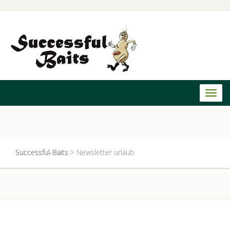
Toggl
naviga
Successful-Baits
>
Newsletter urlaub