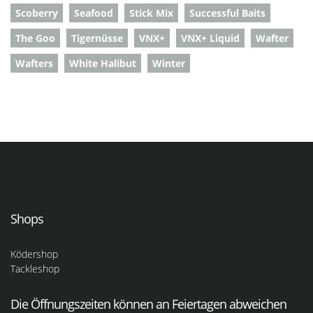
Scoberry
Seafood
Stick Mix
Successful Baits
The Goo
Tigernüsse
VNX+
VNX+ Liquid
Wafter
Wafters
White Halibut
Winter
Shops
Ködershop
Tackleshop
Die Öffnungszeiten können an Feiertagen abweichen