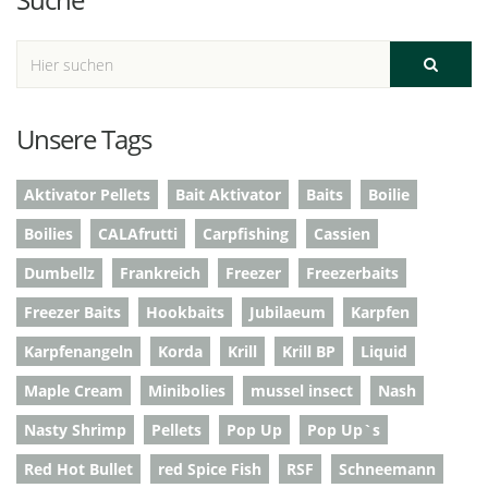
Unsere Tags
Aktivator Pellets
Bait Aktivator
Baits
Boilie
Boilies
CALAfrutti
Carpfishing
Cassien
Dumbellz
Frankreich
Freezer
Freezerbaits
Freezer Baits
Hookbaits
Jubilaeum
Karpfen
Karpfenangeln
Korda
Krill
Krill BP
Liquid
Maple Cream
Minibolies
mussel insect
Nash
Nasty Shrimp
Pellets
Pop Up
Pop Up`s
Red Hot Bullet
red Spice Fish
RSF
Schneemann