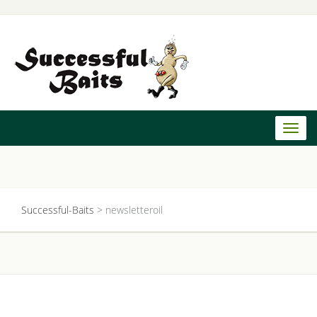
Toggl
naviga
Successful-Baits
>
newsletteroil