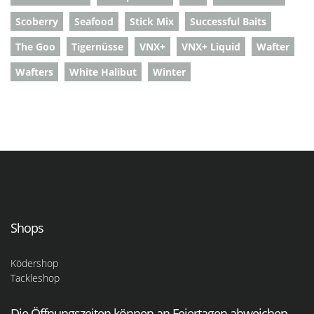
Scoberry
Seafood
Stick Mix
Successful Baits
The Goo
Tigernüsse
VNX+
VNX+ Liquid
Wafter
Wafters
White Halibut
Winter
Shops
Ködershop
Tackleshop
Die Öffnungszeiten können an Feiertagen abweichen