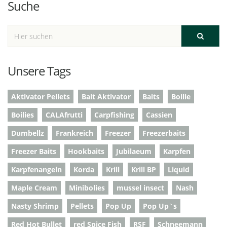
Suche
Unsere Tags
Aktivator Pellets
Bait Aktivator
Baits
Boilie
Boilies
CALAfrutti
Carpfishing
Cassien
Dumbellz
Frankreich
Freezer
Freezerbaits
Freezer Baits
Hookbaits
Jubilaeum
Karpfen
Karpfenangeln
Korda
Krill
Krill BP
Liquid
Maple Cream
Minibolies
mussel insect
Nash
Nasty Shrimp
Pellets
Pop Up
Pop Up`s
Red Hot Bullet
red Spice Fish
RSF
Schneemann