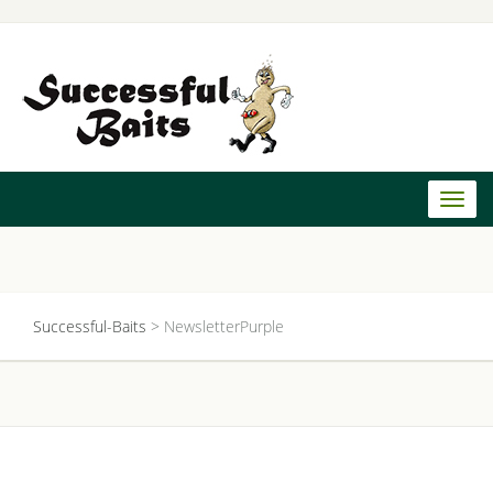
Toggl
naviga
Successful-Baits
>
NewsletterPurple