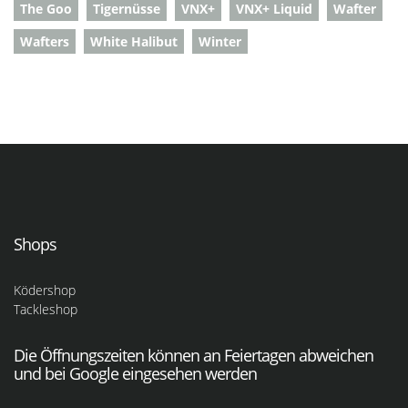
The Goo
Tigernüsse
VNX+
VNX+ Liquid
Wafter
Wafters
White Halibut
Winter
Shops
Ködershop
Tackleshop
Die Öffnungszeiten können an Feiertagen abweichen
und bei Google eingesehen werden