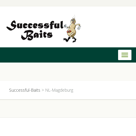
Toggl
naviga
Successful-Baits
>
NL-Magdeburg