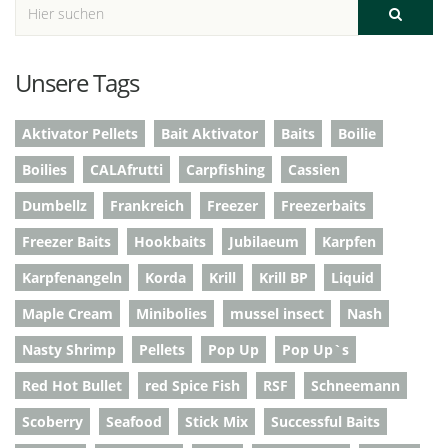
Unsere Tags
Aktivator Pellets
Bait Aktivator
Baits
Boilie
Boilies
CALAfrutti
Carpfishing
Cassien
Dumbellz
Frankreich
Freezer
Freezerbaits
Freezer Baits
Hookbaits
Jubilaeum
Karpfen
Karpfenangeln
Korda
Krill
Krill BP
Liquid
Maple Cream
Minibolies
mussel insect
Nash
Nasty Shrimp
Pellets
Pop Up
Pop Up`s
Red Hot Bullet
red Spice Fish
RSF
Schneemann
Scoberry
Seafood
Stick Mix
Successful Baits