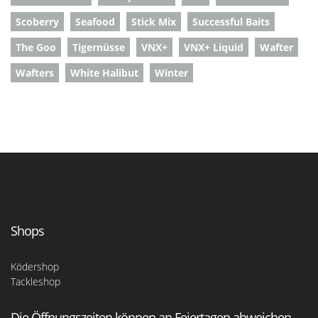
Scoberry
Seafood
Stick Mix
Successful Baits
The Goo
Tigernüsse
VNX+
VNX+ Liquid
Wafter
Wafters
White Halibut
Winter
Shops
Ködershop
Tackleshop
Die Öffnungszeiten können an Feiertagen abweichen