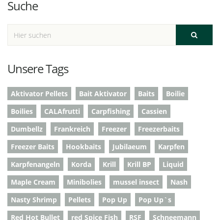
Suche
Unsere Tags
Aktivator Pellets
Bait Aktivator
Baits
Boilie
Boilies
CALAfrutti
Carpfishing
Cassien
Dumbellz
Frankreich
Freezer
Freezerbaits
Freezer Baits
Hookbaits
Jubilaeum
Karpfen
Karpfenangeln
Korda
Krill
Krill BP
Liquid
Maple Cream
Minibolies
mussel insect
Nash
Nasty Shrimp
Pellets
Pop Up
Pop Up`s
Red Hot Bullet
red Spice Fish
RSF
Schneemann