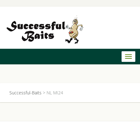
Toggl
naviga
Successful-Baits
>
NL MI24