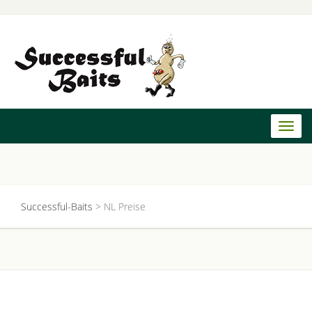
Toggl
naviga
Successful-Baits
>
NL Preise