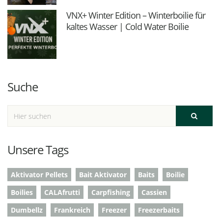
VNX+ Winter Edition – Winterboilie für
kaltes Wasser | Cold Water Boilie
Suche
Unsere Tags
Aktivator Pellets
Bait Aktivator
Baits
Boilie
Boilies
CALAfrutti
Carpfishing
Cassien
Dumbellz
Frankreich
Freezer
Freezerbaits