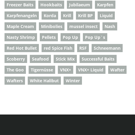
Freezer Baits
Hookbaits
Jubilaeum
Karpfen
Karpfenangeln
Korda
Krill
Krill BP
Liquid
Maple Cream
Minibolies
mussel insect
Nash
Nasty Shrimp
Pellets
Pop Up
Pop Up`s
Red Hot Bullet
red Spice Fish
RSF
Schneemann
Scoberry
Seafood
Stick Mix
Successful Baits
The Goo
Tigernüsse
VNX+
VNX+ Liquid
Wafter
Wafters
White Halibut
Winter