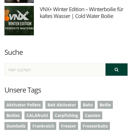
VNX+ Winter Edition – Winterboilie für
kaltes Wasser | Cold Water Boilie
Suche
Unsere Tags
Aktivator Pellets
Bait Aktivator
Baits
Boilie
Boilies
CALAfrutti
Carpfishing
Cassien
Dumbellz
Frankreich
Freezer
Freezerbaits