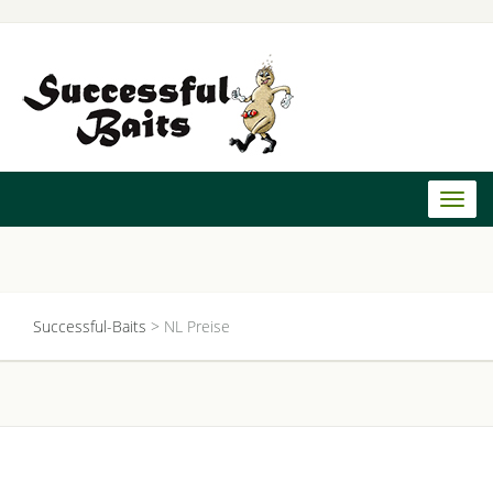
Toggl
naviga
Successful-Baits
>
NL Preise