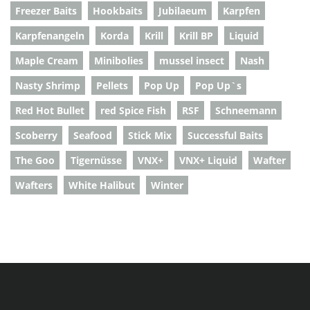
Freezer Baits
Hookbaits
Jubilaeum
Karpfen
Karpfenangeln
Korda
Krill
Krill BP
Liquid
Maple Cream
Minibolies
mussel insect
Nash
Nasty Shrimp
Pellets
Pop Up
Pop Up`s
Red Hot Bullet
red Spice Fish
RSF
Schneemann
Scoberry
Seafood
Stick Mix
Successful Baits
The Goo
Tigernüsse
VNX+
VNX+ Liquid
Wafter
Wafters
White Halibut
Winter