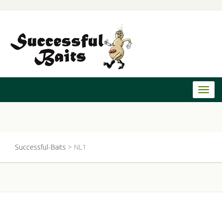
Toggl
naviga
Successful-Baits
>
NL1