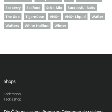
Scoberry
Seafood
Stick Mix
Successful Baits
The Goo
Tigernüsse
VNX+
VNX+ Liquid
Wafter
Wafters
White Halibut
Winter
Shops
Ködershop
Tackleshop
Die Öffnungszeiten können an Feiertagen abweichen