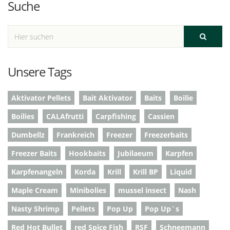
Suche
Unsere Tags
Aktivator Pellets
Bait Aktivator
Baits
Boilie
Boilies
CALAfrutti
Carpfishing
Cassien
Dumbellz
Frankreich
Freezer
Freezerbaits
Freezer Baits
Hookbaits
Jubilaeum
Karpfen
Karpfenangeln
Korda
Krill
Krill BP
Liquid
Maple Cream
Minibolies
mussel insect
Nash
Nasty Shrimp
Pellets
Pop Up
Pop Up`s
Red Hot Bullet
red Spice Fish
RSF
Schneemann