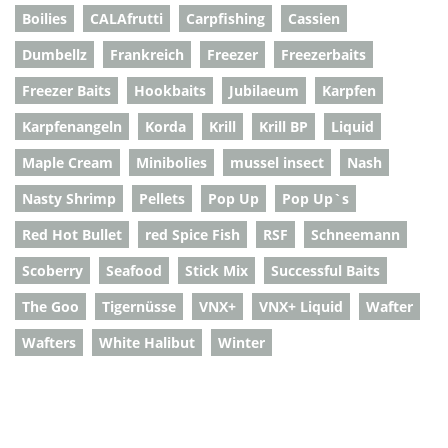
Boilies
CALAfrutti
Carpfishing
Cassien
Dumbellz
Frankreich
Freezer
Freezerbaits
Freezer Baits
Hookbaits
Jubilaeum
Karpfen
Karpfenangeln
Korda
Krill
Krill BP
Liquid
Maple Cream
Minibolies
mussel insect
Nash
Nasty Shrimp
Pellets
Pop Up
Pop Up`s
Red Hot Bullet
red Spice Fish
RSF
Schneemann
Scoberry
Seafood
Stick Mix
Successful Baits
The Goo
Tigernüsse
VNX+
VNX+ Liquid
Wafter
Wafters
White Halibut
Winter