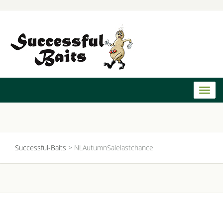
Toggl
naviga
Successful-Baits
>
NLAutumnSalelastchance