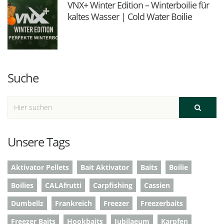
VNX+ Winter Edition – Winterboilie für
kaltes Wasser | Cold Water Boilie
Suche
Unsere Tags
Aktivator Pellets
Bait Aktivator
Baits
Boilie
Boilies
CALAfrutti
Carpfishing
Cassien
Dumbellz
Frankreich
Freezer
Freezerbaits
Freezer Baits
Hookbaits
Jubilaeum
Karpfen