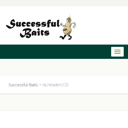
Toggl
naviga
Successful-Baits
>
NLHeaderCCD