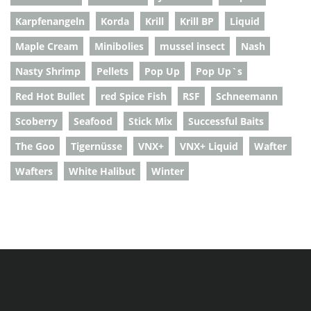
Karpfenangeln
Korda
Krill
Krill BP
Liquid
Maple Cream
Minibolies
mussel insect
Nash
Nasty Shrimp
Pellets
Pop Up
Pop Up`s
Red Hot Bullet
red Spice Fish
RSF
Schneemann
Scoberry
Seafood
Stick Mix
Successful Baits
The Goo
Tigernüsse
VNX+
VNX+ Liquid
Wafter
Wafters
White Halibut
Winter