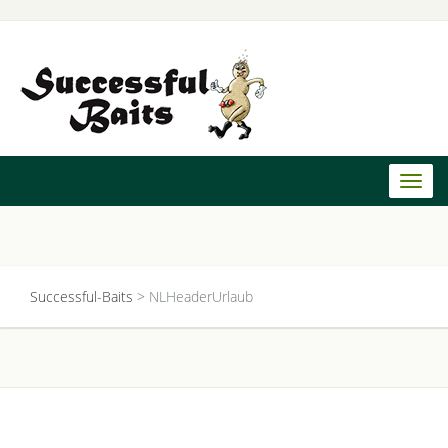
Toggl
naviga
Successful-Baits
>
NLHeaderUrlaub