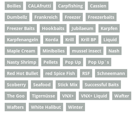
Boilies
CALAfrutti
Carpfishing
Cassien
Dumbellz
Frankreich
Freezer
Freezerbaits
Freezer Baits
Hookbaits
Jubilaeum
Karpfen
Karpfenangeln
Korda
Krill
Krill BP
Liquid
Maple Cream
Minibolies
mussel insect
Nash
Nasty Shrimp
Pellets
Pop Up
Pop Up`s
Red Hot Bullet
red Spice Fish
RSF
Schneemann
Scoberry
Seafood
Stick Mix
Successful Baits
The Goo
Tigernüsse
VNX+
VNX+ Liquid
Wafter
Wafters
White Halibut
Winter