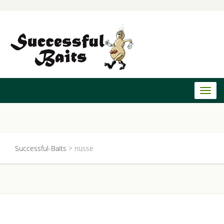
Toggl
naviga
Successful-Baits
>
nüsse