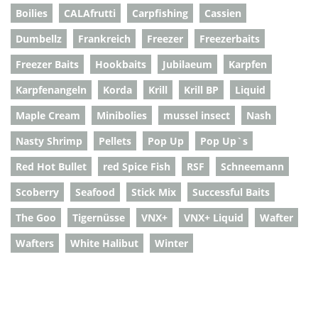
Boilies
CALAfrutti
Carpfishing
Cassien
Dumbellz
Frankreich
Freezer
Freezerbaits
Freezer Baits
Hookbaits
Jubilaeum
Karpfen
Karpfenangeln
Korda
Krill
Krill BP
Liquid
Maple Cream
Minibolies
mussel insect
Nash
Nasty Shrimp
Pellets
Pop Up
Pop Up`s
Red Hot Bullet
red Spice Fish
RSF
Schneemann
Scoberry
Seafood
Stick Mix
Successful Baits
The Goo
Tigernüsse
VNX+
VNX+ Liquid
Wafter
Wafters
White Halibut
Winter