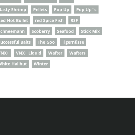
Nasty Shrimp
Pellets
Pop Up
Pop Up`s
Red Hot Bullet
red Spice Fish
RSF
Schneemann
Scoberry
Seafood
Stick Mix
uccessful Baits
The Goo
Tigernüsse
VNX+
VNX+ Liquid
Wafter
Wafters
White Halibut
Winter