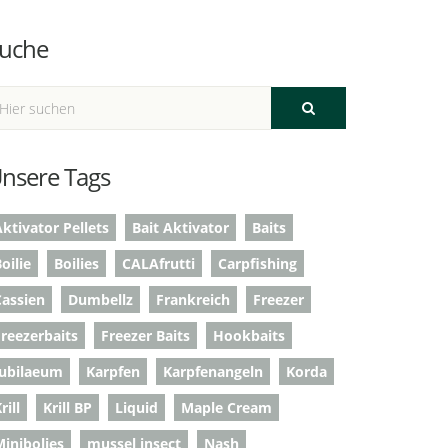
uche
nsere Tags
ktivator Pellets
Bait Aktivator
Baits
oilie
Boilies
CALAfrutti
Carpfishing
Cassien
Dumbellz
Frankreich
Freezer
Freezerbaits
Freezer Baits
Hookbaits
Jubilaeum
Karpfen
Karpfenangeln
Korda
rill
Krill BP
Liquid
Maple Cream
Minibolies
mussel insect
Nash