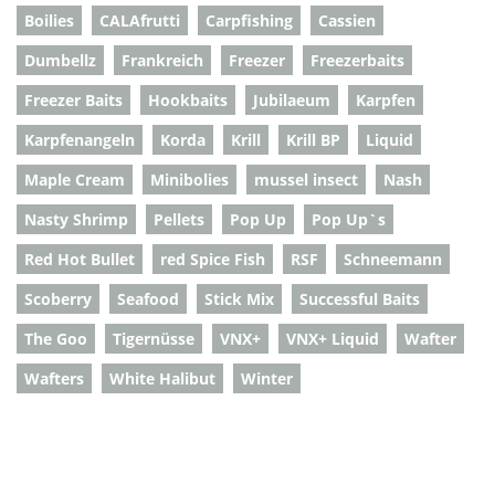
Boilies
CALAfrutti
Carpfishing
Cassien
Dumbellz
Frankreich
Freezer
Freezerbaits
Freezer Baits
Hookbaits
Jubilaeum
Karpfen
Karpfenangeln
Korda
Krill
Krill BP
Liquid
Maple Cream
Minibolies
mussel insect
Nash
Nasty Shrimp
Pellets
Pop Up
Pop Up`s
Red Hot Bullet
red Spice Fish
RSF
Schneemann
Scoberry
Seafood
Stick Mix
Successful Baits
The Goo
Tigernüsse
VNX+
VNX+ Liquid
Wafter
Wafters
White Halibut
Winter