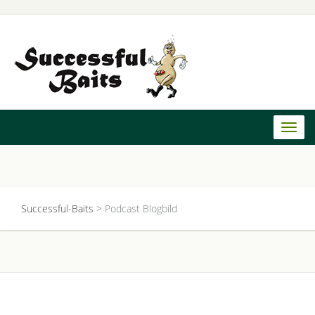
Toggl
naviga
Successful-Baits
>
Podcast Blogbild