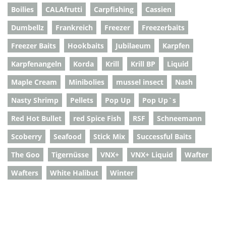
Boilies
CALAfrutti
Carpfishing
Cassien
Dumbellz
Frankreich
Freezer
Freezerbaits
Freezer Baits
Hookbaits
Jubilaeum
Karpfen
Karpfenangeln
Korda
Krill
Krill BP
Liquid
Maple Cream
Minibolies
mussel insect
Nash
Nasty Shrimp
Pellets
Pop Up
Pop Up`s
Red Hot Bullet
red Spice Fish
RSF
Schneemann
Scoberry
Seafood
Stick Mix
Successful Baits
The Goo
Tigernüsse
VNX+
VNX+ Liquid
Wafter
Wafters
White Halibut
Winter