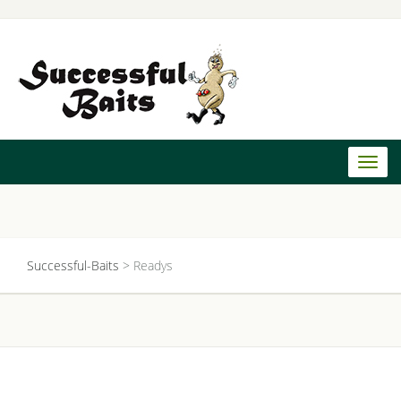
Toggl
naviga
Successful-Baits
>
Readys