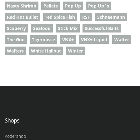
Nasty Shrimp
Pellets
Pop Up
Pop Up`s
Red Hot Bullet
red Spice Fish
RSF
Schneemann
Scoberry
Seafood
Stick Mix
Successful Baits
The Goo
Tigernüsse
VNX+
VNX+ Liquid
Wafter
Wafters
White Halibut
Winter
Shops
Ködershop