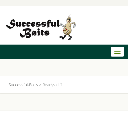
Toggl
naviga
Successful-Baits
>
Readys diff