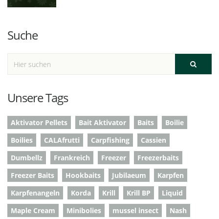
Suche
Unsere Tags
Aktivator Pellets
Bait Aktivator
Baits
Boilie
Boilies
CALAfrutti
Carpfishing
Cassien
Dumbellz
Frankreich
Freezer
Freezerbaits
Freezer Baits
Hookbaits
Jubilaeum
Karpfen
Karpfenangeln
Korda
Krill
Krill BP
Liquid
Maple Cream
Minibolies
mussel insect
Nash