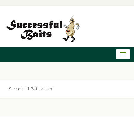
Toggl
naviga
Successful-Baits
>
salmi