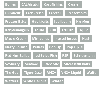
Boilies
CALAfrutti
Carpfishing
Cassien
Dumbellz
Frankreich
Freezer
Freezerbaits
Freezer Baits
Hookbaits
Jubilaeum
Karpfen
Karpfenangeln
Korda
Krill
Krill BP
Liquid
Maple Cream
Minibolies
mussel insect
Nash
Nasty Shrimp
Pellets
Pop Up
Pop Up`s
Red Hot Bullet
red Spice Fish
RSF
Schneemann
Scoberry
Seafood
Stick Mix
Successful Baits
The Goo
Tigernüsse
VNX+
VNX+ Liquid
Wafter
Wafters
White Halibut
Winter