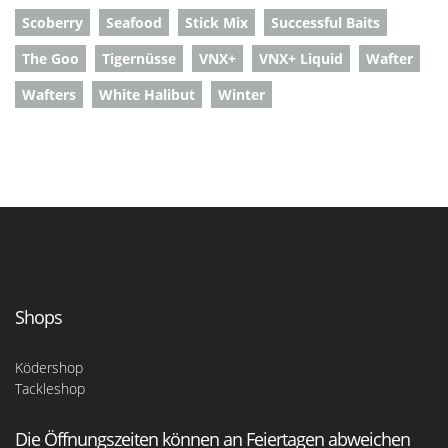
Scoberry
Seafood
Stick Mix
Successful Baits
The Goo
Tigernüsse
VNX+
VNX+ Liquid
Wafter
Wafters
White Halibut
Winter
Shops
Ködershop
Tackleshop
Die Öffnungszeiten können an Feiertagen abweichen