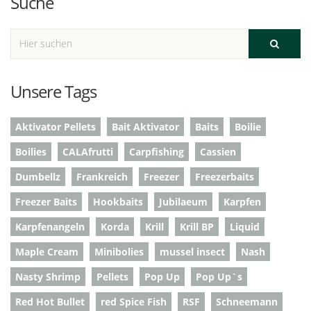
Suche
Unsere Tags
Aktivator Pellets
Bait Aktivator
Baits
Boilie
Boilies
CALAfrutti
Carpfishing
Cassien
Dumbellz
Frankreich
Freezer
Freezerbaits
Freezer Baits
Hookbaits
Jubilaeum
Karpfen
Karpfenangeln
Korda
Krill
Krill BP
Liquid
Maple Cream
Minibolies
mussel insect
Nash
Nasty Shrimp
Pellets
Pop Up
Pop Up`s
Red Hot Bullet
red Spice Fish
RSF
Schneemann