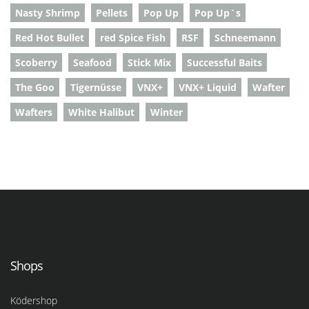
Nasty Shrimp
Pellets
Pop Up
Pop Up`s
Red Hot Bullet
red Spice Fish
RSF
Schneemann
Scoberry
Seafood
Stick Mix
Successful Baits
The Goo
Tigernüsse
VNX+
VNX+ Liquid
Wafter
Wafters
White Halibut
Winter
Shops
Ködershop