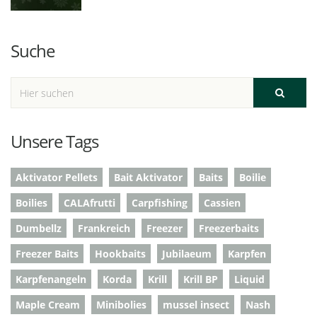
Suche
Unsere Tags
Aktivator Pellets
Bait Aktivator
Baits
Boilie
Boilies
CALAfrutti
Carpfishing
Cassien
Dumbellz
Frankreich
Freezer
Freezerbaits
Freezer Baits
Hookbaits
Jubilaeum
Karpfen
Karpfenangeln
Korda
Krill
Krill BP
Liquid
Maple Cream
Minibolies
mussel insect
Nash