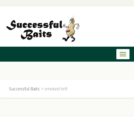
Toggl
naviga
Successful-Baits
>
smoked-krill