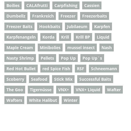
Boilies
CALAfrutti
Carpfishing
Cassien
Dumbellz
Frankreich
Freezer
Freezerbaits
Freezer Baits
Hookbaits
Jubilaeum
Karpfen
Karpfenangeln
Korda
Krill
Krill BP
Liquid
Maple Cream
Minibolies
mussel insect
Nash
Nasty Shrimp
Pellets
Pop Up
Pop Up`s
Red Hot Bullet
red Spice Fish
RSF
Schneemann
Scoberry
Seafood
Stick Mix
Successful Baits
The Goo
Tigernüsse
VNX+
VNX+ Liquid
Wafter
Wafters
White Halibut
Winter