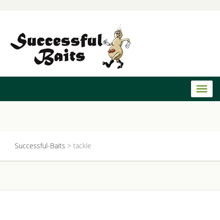
Toggl
naviga
Successful-Baits
>
tackle