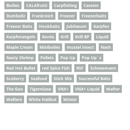
Boilies
CALAfrutti
Carpfishing
Cassien
Dumbellz
Frankreich
Freezer
Freezerbaits
Freezer Baits
Hookbaits
Jubilaeum
Karpfen
Karpfenangeln
Korda
Krill
Krill BP
Liquid
Maple Cream
Minibolies
mussel insect
Nash
Nasty Shrimp
Pellets
Pop Up
Pop Up`s
Red Hot Bullet
red Spice Fish
RSF
Schneemann
Scoberry
Seafood
Stick Mix
Successful Baits
The Goo
Tigernüsse
VNX+
VNX+ Liquid
Wafter
Wafters
White Halibut
Winter