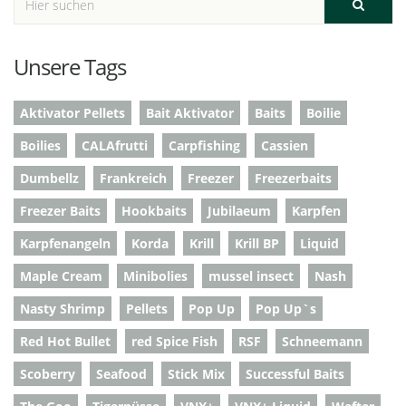
Unsere Tags
Aktivator Pellets
Bait Aktivator
Baits
Boilie
Boilies
CALAfrutti
Carpfishing
Cassien
Dumbellz
Frankreich
Freezer
Freezerbaits
Freezer Baits
Hookbaits
Jubilaeum
Karpfen
Karpfenangeln
Korda
Krill
Krill BP
Liquid
Maple Cream
Minibolies
mussel insect
Nash
Nasty Shrimp
Pellets
Pop Up
Pop Up`s
Red Hot Bullet
red Spice Fish
RSF
Schneemann
Scoberry
Seafood
Stick Mix
Successful Baits