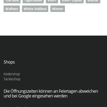
The Goo
Tigernüsse
VNX+
VNX+ Liquid
Wafter
Wafters
White Halibut
Winter
Shops
Ködershop
Tackleshop
Die Öffnungszeiten können an Feiertagen abweichen
und bei Google eingesehen werden