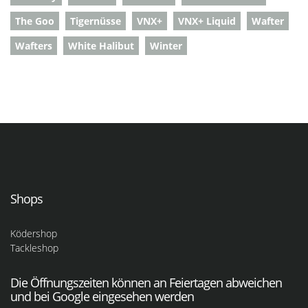
The Goo
Tigernüsse
VNX+
VNX+ Liquid
Wafter
Wafters
White Halibut
Winter
Shops
Ködershop
Tackleshop
Die Öffnungszeiten können an Feiertagen abweichen
und bei Google eingesehen werden