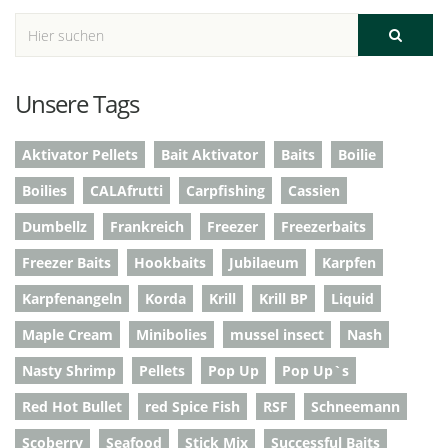
Unsere Tags
Aktivator Pellets
Bait Aktivator
Baits
Boilie
Boilies
CALAfrutti
Carpfishing
Cassien
Dumbellz
Frankreich
Freezer
Freezerbaits
Freezer Baits
Hookbaits
Jubilaeum
Karpfen
Karpfenangeln
Korda
Krill
Krill BP
Liquid
Maple Cream
Minibolies
mussel insect
Nash
Nasty Shrimp
Pellets
Pop Up
Pop Up`s
Red Hot Bullet
red Spice Fish
RSF
Schneemann
Scoberry
Seafood
Stick Mix
Successful Baits