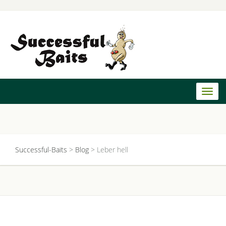
Toggl
naviga
Successful-Baits
>
Blog
>
Leber hell