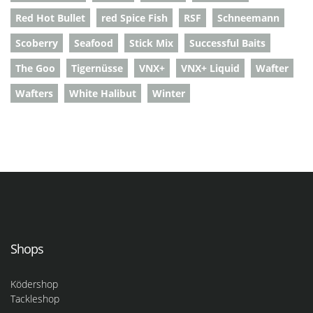
Red Hot Bullet
red Spice Fish
RSF
Schneemann
Scoberry
Seafood
Stick Mix
Successful Baits
The Goo
Tigernüsse
VNX+
VNX+ Liquid
Wafter
Wafters
White Halibut
Winter
Shops
Ködershop
Tackleshop