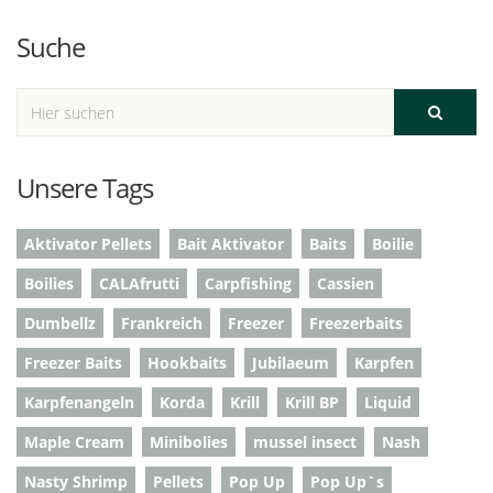
Suche
Unsere Tags
Aktivator Pellets
Bait Aktivator
Baits
Boilie
Boilies
CALAfrutti
Carpfishing
Cassien
Dumbellz
Frankreich
Freezer
Freezerbaits
Freezer Baits
Hookbaits
Jubilaeum
Karpfen
Karpfenangeln
Korda
Krill
Krill BP
Liquid
Maple Cream
Minibolies
mussel insect
Nash
Nasty Shrimp
Pellets
Pop Up
Pop Up`s