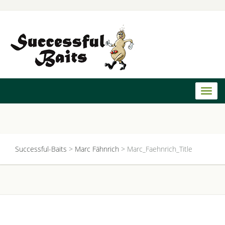
Toggl
naviga
Successful-Baits
>
Marc Fähnrich
>
Marc_Faehnrich_Title