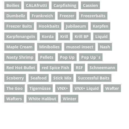
Boilies
CALAfrutti
Carpfishing
Cassien
Dumbellz
Frankreich
Freezer
Freezerbaits
Freezer Baits
Hookbaits
Jubilaeum
Karpfen
Karpfenangeln
Korda
Krill
Krill BP
Liquid
Maple Cream
Minibolies
mussel insect
Nash
Nasty Shrimp
Pellets
Pop Up
Pop Up`s
Red Hot Bullet
red Spice Fish
RSF
Schneemann
Scoberry
Seafood
Stick Mix
Successful Baits
The Goo
Tigernüsse
VNX+
VNX+ Liquid
Wafter
Wafters
White Halibut
Winter