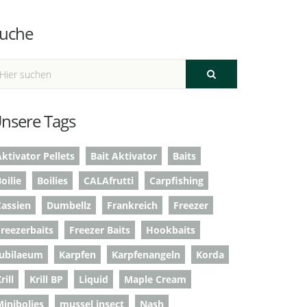
uche
nsere Tags
ktivator Pellets
Bait Aktivator
Baits
oilie
Boilies
CALAfrutti
Carpfishing
Cassien
Dumbellz
Frankreich
Freezer
Freezerbaits
Freezer Baits
Hookbaits
Jubilaeum
Karpfen
Karpfenangeln
Korda
rill
Krill BP
Liquid
Maple Cream
Minibolies
mussel insect
Nash