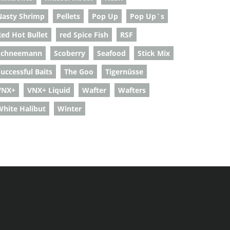
Nasty Shrimp
Pellets
Pop Up
Pop Up`s
Red Hot Bullet
red Spice Fish
RSF
Schneemann
Scoberry
Seafood
Stick Mix
uccessful Baits
The Goo
Tigernüsse
VNX+
VNX+ Liquid
Wafter
Wafters
White Halibut
Winter