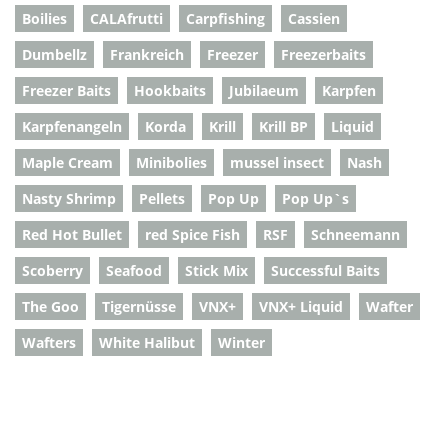
Boilies
CALAfrutti
Carpfishing
Cassien
Dumbellz
Frankreich
Freezer
Freezerbaits
Freezer Baits
Hookbaits
Jubilaeum
Karpfen
Karpfenangeln
Korda
Krill
Krill BP
Liquid
Maple Cream
Minibolies
mussel insect
Nash
Nasty Shrimp
Pellets
Pop Up
Pop Up`s
Red Hot Bullet
red Spice Fish
RSF
Schneemann
Scoberry
Seafood
Stick Mix
Successful Baits
The Goo
Tigernüsse
VNX+
VNX+ Liquid
Wafter
Wafters
White Halibut
Winter