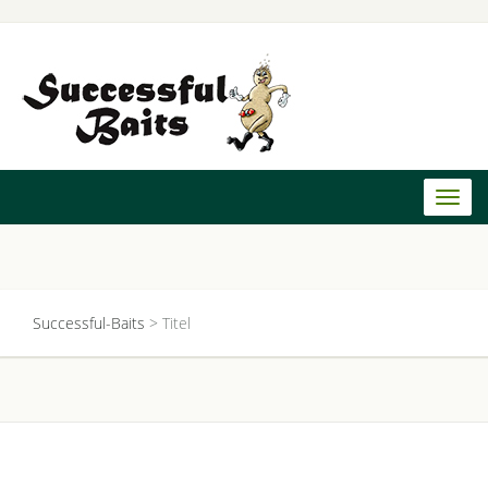
Toggl
naviga
Successful-Baits
>
Titel