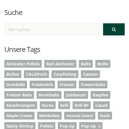
Suche
Unsere Tags
Aktivator Pellets
Bait Aktivator
Baits
Boilie
Boilies
CALAfrutti
Carpfishing
Cassien
Dumbellz
Frankreich
Freezer
Freezerbaits
Freezer Baits
Hookbaits
Jubilaeum
Karpfen
Karpfenangeln
Korda
Krill
Krill BP
Liquid
Maple Cream
Minibolies
mussel insect
Nash
Nasty Shrimp
Pellets
Pop Up
Pop Up`s