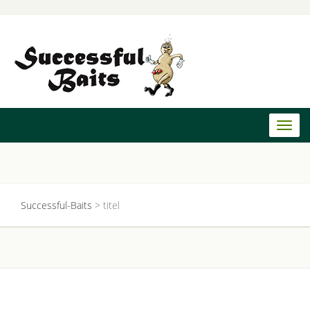
Toggl
naviga
Successful-Baits
>
titel