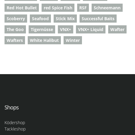
Red Hot Bullet
red Spice Fish
RSF
Schneemann
Scoberry
Seafood
Stick Mix
Successful Baits
The Goo
Tigernüsse
VNX+
VNX+ Liquid
Wafter
Wafters
White Halibut
Winter
Shops
Ködershop
Tackleshop