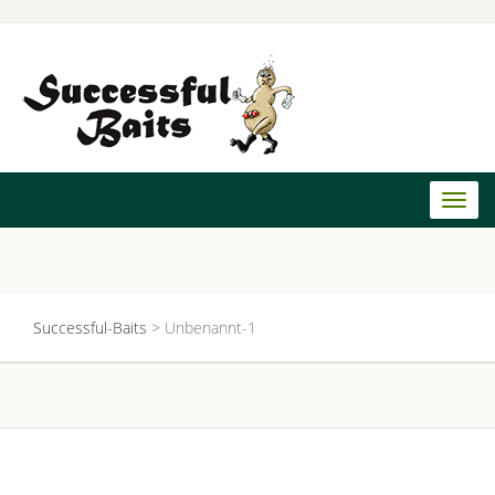
Toggl
naviga
Successful-Baits
>
Unbenannt-1