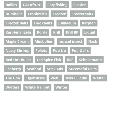
Boilies
CALAfrutti
Carpfishing
Cassien
Dumbellz
Frankreich
Freezer
Freezerbaits
Freezer Baits
Hookbaits
Jubilaeum
Karpfen
Karpfenangeln
Korda
Krill
Krill BP
Liquid
Maple Cream
Minibolies
mussel insect
Nash
Nasty Shrimp
Pellets
Pop Up
Pop Up`s
Red Hot Bullet
red Spice Fish
RSF
Schneemann
Scoberry
Seafood
Stick Mix
Successful Baits
The Goo
Tigernüsse
VNX+
VNX+ Liquid
Wafter
Wafters
White Halibut
Winter