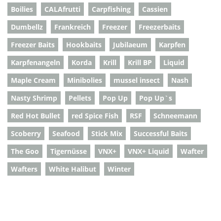
Boilies
CALAfrutti
Carpfishing
Cassien
Dumbellz
Frankreich
Freezer
Freezerbaits
Freezer Baits
Hookbaits
Jubilaeum
Karpfen
Karpfenangeln
Korda
Krill
Krill BP
Liquid
Maple Cream
Minibolies
mussel insect
Nash
Nasty Shrimp
Pellets
Pop Up
Pop Up`s
Red Hot Bullet
red Spice Fish
RSF
Schneemann
Scoberry
Seafood
Stick Mix
Successful Baits
The Goo
Tigernüsse
VNX+
VNX+ Liquid
Wafter
Wafters
White Halibut
Winter