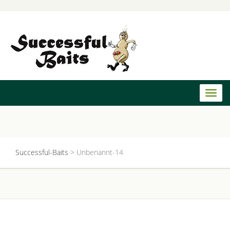
Toggl
naviga
Successful-Baits
>
Unbenannt-14