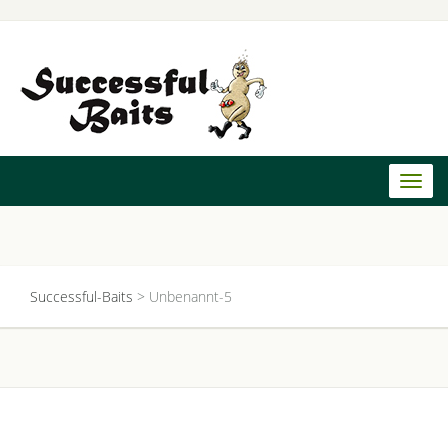
Toggl
naviga
Successful-Baits
>
Unbenannt-5