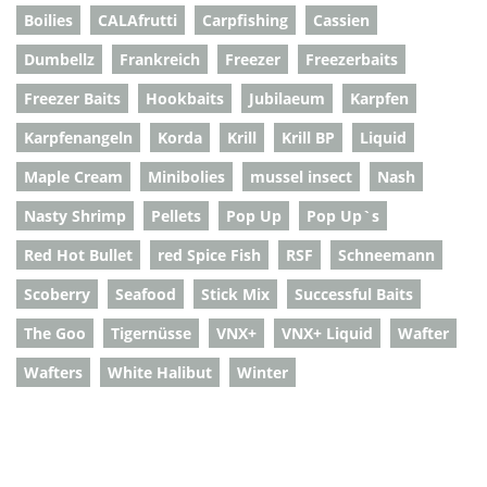
Boilies
CALAfrutti
Carpfishing
Cassien
Dumbellz
Frankreich
Freezer
Freezerbaits
Freezer Baits
Hookbaits
Jubilaeum
Karpfen
Karpfenangeln
Korda
Krill
Krill BP
Liquid
Maple Cream
Minibolies
mussel insect
Nash
Nasty Shrimp
Pellets
Pop Up
Pop Up`s
Red Hot Bullet
red Spice Fish
RSF
Schneemann
Scoberry
Seafood
Stick Mix
Successful Baits
The Goo
Tigernüsse
VNX+
VNX+ Liquid
Wafter
Wafters
White Halibut
Winter