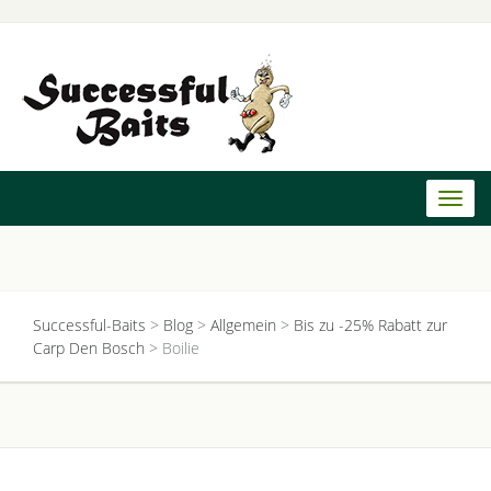
Toggl
naviga
Successful-Baits
>
Blog
>
Allgemein
>
Bis zu -25% Rabatt zur
Carp Den Bosch
>
Boilie