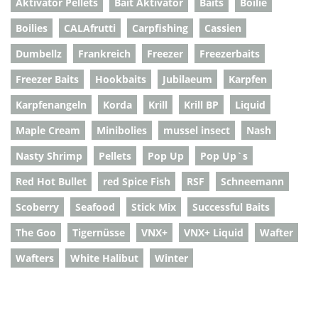
Aktivator Pellets
Bait Aktivator
Baits
Boilie
Boilies
CALAfrutti
Carpfishing
Cassien
Dumbellz
Frankreich
Freezer
Freezerbaits
Freezer Baits
Hookbaits
Jubilaeum
Karpfen
Karpfenangeln
Korda
Krill
Krill BP
Liquid
Maple Cream
Minibolies
mussel insect
Nash
Nasty Shrimp
Pellets
Pop Up
Pop Up`s
Red Hot Bullet
red Spice Fish
RSF
Schneemann
Scoberry
Seafood
Stick Mix
Successful Baits
The Goo
Tigernüsse
VNX+
VNX+ Liquid
Wafter
Wafters
White Halibut
Winter