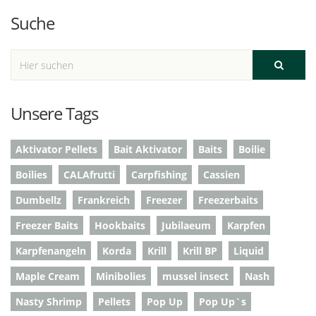
Suche
Unsere Tags
Aktivator Pellets
Bait Aktivator
Baits
Boilie
Boilies
CALAfrutti
Carpfishing
Cassien
Dumbellz
Frankreich
Freezer
Freezerbaits
Freezer Baits
Hookbaits
Jubilaeum
Karpfen
Karpfenangeln
Korda
Krill
Krill BP
Liquid
Maple Cream
Minibolies
mussel insect
Nash
Nasty Shrimp
Pellets
Pop Up
Pop Up`s