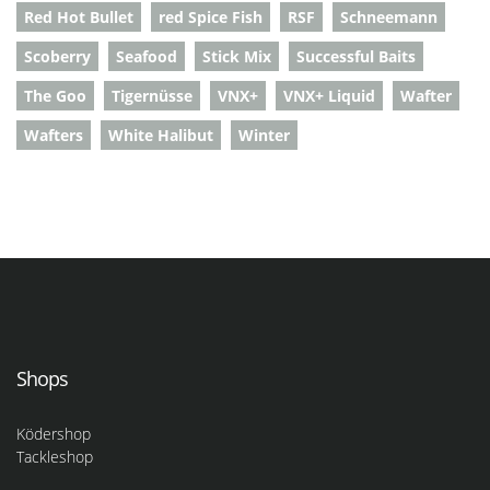
Red Hot Bullet
red Spice Fish
RSF
Schneemann
Scoberry
Seafood
Stick Mix
Successful Baits
The Goo
Tigernüsse
VNX+
VNX+ Liquid
Wafter
Wafters
White Halibut
Winter
Shops
Ködershop
Tackleshop