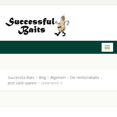
Toggl
naviga
Successful-Baits
>
Blog
>
Allgemein
>
Die Herbstrabatte –
Jetzt Geld sparen!
>
Unbenannt-5