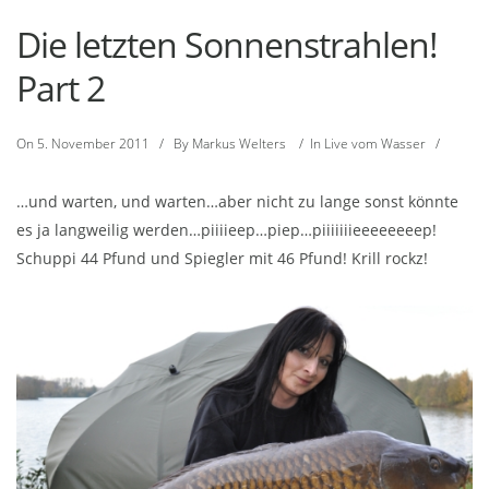
Die letzten Sonnenstrahlen!
Part 2
On
5. November 2011
/
By
Markus Welters
/
In
Live vom Wasser
/
…und warten, und warten…aber nicht zu lange sonst könnte
es ja langweilig werden…piiiieep…piep…piiiiiiieeeeeeeep!
Schuppi 44 Pfund und Spiegler mit 46 Pfund! Krill rockz!