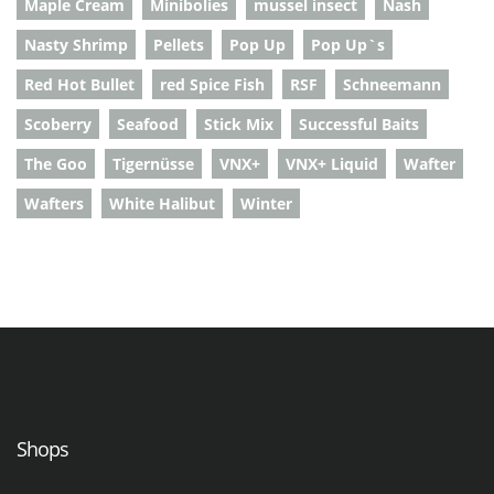
Maple Cream
Minibolies
mussel insect
Nash
Nasty Shrimp
Pellets
Pop Up
Pop Up`s
Red Hot Bullet
red Spice Fish
RSF
Schneemann
Scoberry
Seafood
Stick Mix
Successful Baits
The Goo
Tigernüsse
VNX+
VNX+ Liquid
Wafter
Wafters
White Halibut
Winter
Shops