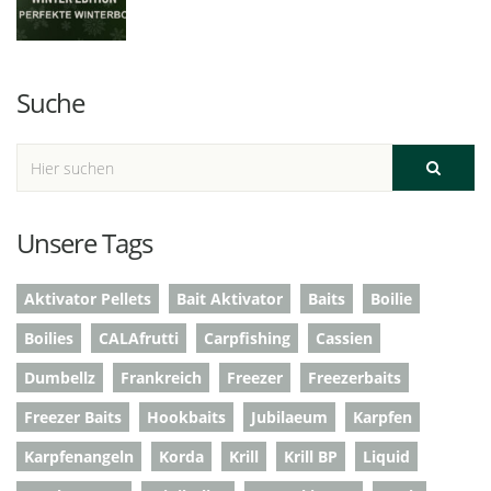
Suche
Unsere Tags
Aktivator Pellets
Bait Aktivator
Baits
Boilie
Boilies
CALAfrutti
Carpfishing
Cassien
Dumbellz
Frankreich
Freezer
Freezerbaits
Freezer Baits
Hookbaits
Jubilaeum
Karpfen
Karpfenangeln
Korda
Krill
Krill BP
Liquid