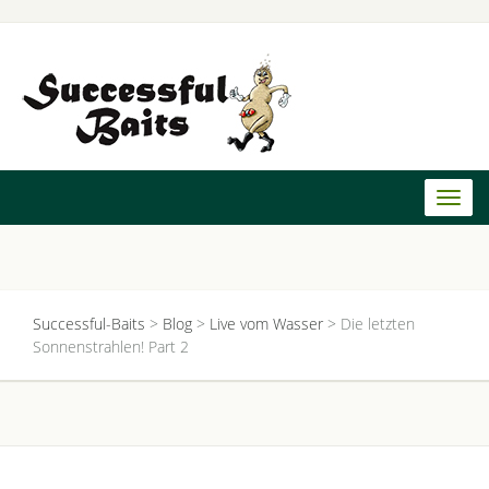
Toggl
naviga
Successful-Baits
>
Blog
>
Live vom Wasser
>
Die letzten
Sonnenstrahlen! Part 2