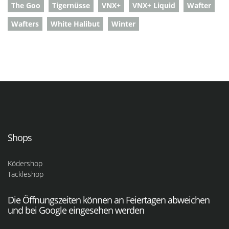
The Goo
Tigernüsse
VNX+
VNX+ Liquid
Wafter
Wafters
White Halibut
Winter
Shops
Ködershop
Tackleshop
Die Öffnungszeiten können an Feiertagen abweichen
und bei Google eingesehen werden