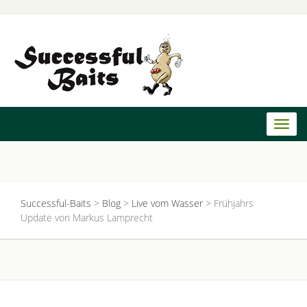
Toggl
naviga
Successful-Baits
>
Blog
>
Live vom Wasser
>
Frühjahrs
Update von Markus Lamprecht