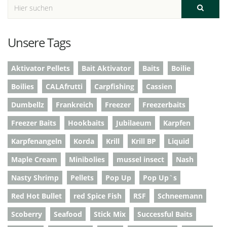
Unsere Tags
Aktivator Pellets
Bait Aktivator
Baits
Boilie
Boilies
CALAfrutti
Carpfishing
Cassien
Dumbellz
Frankreich
Freezer
Freezerbaits
Freezer Baits
Hookbaits
Jubilaeum
Karpfen
Karpfenangeln
Korda
Krill
Krill BP
Liquid
Maple Cream
Minibolies
mussel insect
Nash
Nasty Shrimp
Pellets
Pop Up
Pop Up`s
Red Hot Bullet
red Spice Fish
RSF
Schneemann
Scoberry
Seafood
Stick Mix
Successful Baits