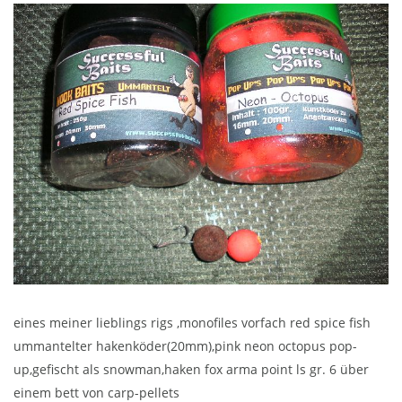
eines meiner lieblings rigs ,monofiles vorfach red spice fish
ummantelter hakenköder(20mm),pink neon octopus pop-
up,gefischt als snowman,haken fox arma point ls gr. 6 über
einem bett von carp-pellets