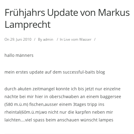
Frühjahrs Update von Markus
Lamprecht
On
29. Juni 2010
/
By
admin
/
In
Live vom Wasser
/
hallo männers
mein erstes update auf dem successful-baits blog
durch akuten zeitmangel konnte ich bis jetzt nur einzelne
nächte bei mir hier in oberschwaben an einem baggersee
(580 m.ü.m) fischen,ausser einem 3tages tripp ins
rheintal(60m.ü.m),wo nicht nur die karpfen neben mir
laichten….viel spass beim anschauen wünscht lampes