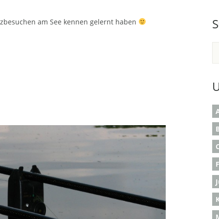
S
urzbesuchen am See kennen gelernt haben
U
A
B
K