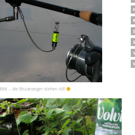
S
Bild … die Bissanzeiger stehen still