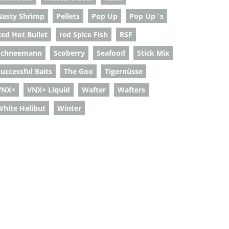
Nasty Shrimp
Pellets
Pop Up
Pop Up`s
Red Hot Bullet
red Spice Fish
RSF
Schneemann
Scoberry
Seafood
Stick Mix
uccessful Baits
The Goo
Tigernüsse
VNX+
VNX+ Liquid
Wafter
Wafters
White Halibut
Winter