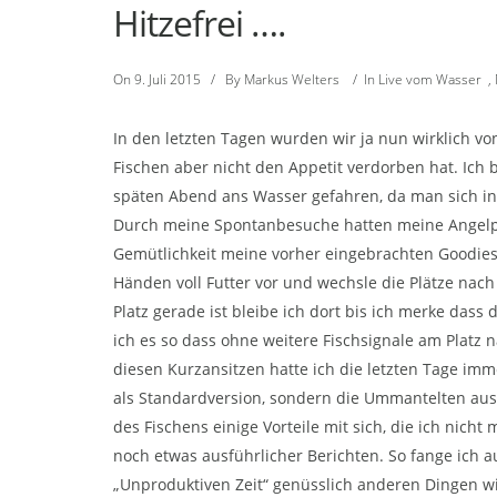
Hitzefrei ….
On
9. Juli 2015
/
By
Markus Welters
/
In
Live vom Wasser
,
In den letzten Tagen wurden wir ja nun wirklich v
Fischen aber nicht den Appetit verdorben hat. Ic
späten Abend ans Wasser gefahren, da man sich in
Durch meine Spontanbesuche hatten meine Angelplä
Gemütlichkeit meine vorher eingebrachten Goodies v
Händen voll Futter vor und wechsle die Plätze nach
Platz gerade ist bleibe ich dort bis ich merke dass 
ich es so dass ohne weitere Fischsignale am Platz 
diesen Kurzansitzen hatte ich die letzten Tage im
als Standardversion, sondern die Ummantelten aus
des Fischens einige Vorteile mit sich, die ich nic
noch etwas ausführlicher Berichten. So fange ich 
„Unproduktiven Zeit“ genüsslich anderen Dingen 