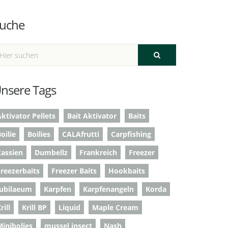
uche
nsere Tags
ktivator Pellets
Bait Aktivator
Baits
oilie
Boilies
CALAfrutti
Carpfishing
Cassien
Dumbellz
Frankreich
Freezer
Freezerbaits
Freezer Baits
Hookbaits
Jubilaeum
Karpfen
Karpfenangeln
Korda
rill
Krill BP
Liquid
Maple Cream
Minibolies
mussel insect
Nash