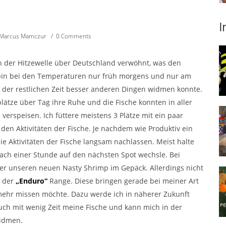
I
Marcus Mamczur
/
0 Comments
on der Hitzewelle über Deutschland verwöhnt, was den
h bin bei den Temperaturen nur früh morgens und nur am
 der restlichen Zeit besser anderen Dingen widmen konnte.
tze über Tag ihre Ruhe und die Fische konnten in aller
erspeisen. Ich füttere meistens 3 Plätze mit ein paar
 den Aktivitäten der Fische. Je nachdem wie Produktiv ein
die Aktivitäten der Fische langsam nachlassen. Meist halte
nach einer Stunde auf den nächsten Spot wechsle. Bei
mer unseren neuen Nasty Shrimp im Gepäck. Allerdings nicht
 der
„Enduro“
Range. Diese bringen gerade bei meiner Art
ht mehr missen möchte. Dazu werde ich in näherer Zukunft
auch mit wenig Zeit meine Fische und kann mich in der
widmen.