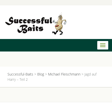
Toggl
naviga
Successful-Baits
>
Blog
>
Michael Fleischmann
>
Jagd auf
Harry – Teil 2