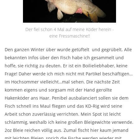
Der fiel schon 4 Mal auf meine Köder herein -
eine Fressmaschine!!
Den ganzen Winter über wurde getüftelt und gegrübelt. Alle
bekannten Infos über den Fisch habe ich gesammelt und
hoffe, sie richtig zu deuten. Er ist ein Boilieliebhaber, keine
Frage! Daher werde ich mich nicht mit Partikel beschäftigen…
im Hochsommer vielleicht…mal sehen. Die nächste Zeit
kommen eigens und sorgsam mit der Hand gerollte
Hakenköder ans Haar. Penibel ausbalanciert sollen sie dem
Fisch schnell ins Maul fliegen und das KD-Rig wird seine
Arbeit schon zuverlässig verrichten. Mein Spot ist leicht
schlammig, weshalb ich keine großen Bleigewichte verwende.
2oz Bleie reichen völlig aus. Zumal fischt hier kaum jemand
mit leichten Bleien, sprich die Fische werden wieder mit