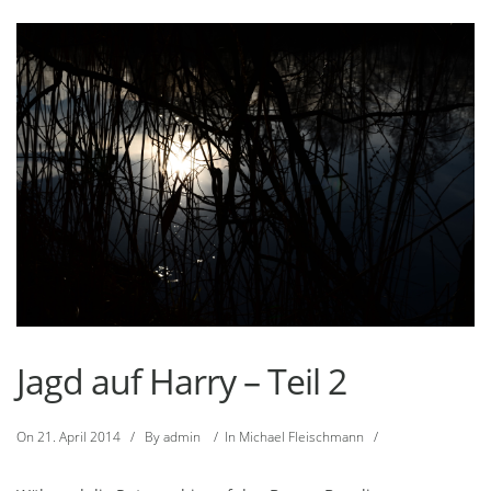
Jagd auf Harry – Teil 2
On
21. April 2014
/
By
admin
/
In
Michael Fleischmann
/