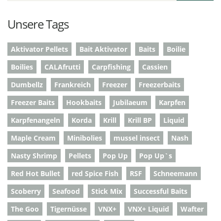
Unsere Tags
Aktivator Pellets
Bait Aktivator
Baits
Boilie
Boilies
CALAfrutti
Carpfishing
Cassien
Dumbellz
Frankreich
Freezer
Freezerbaits
Freezer Baits
Hookbaits
Jubilaeum
Karpfen
Karpfenangeln
Korda
Krill
Krill BP
Liquid
Maple Cream
Minibolies
mussel insect
Nash
Nasty Shrimp
Pellets
Pop Up
Pop Up`s
Red Hot Bullet
red Spice Fish
RSF
Schneemann
Scoberry
Seafood
Stick Mix
Successful Baits
The Goo
Tigernüsse
VNX+
VNX+ Liquid
Wafter