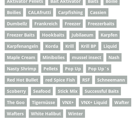
Aktivator Pellets
Bait Aktivator
Baits
Boilie
Boilies
CALAfrutti
Carpfishing
Cassien
Dumbellz
Frankreich
Freezer
Freezerbaits
Freezer Baits
Hookbaits
Jubilaeum
Karpfen
Karpfenangeln
Korda
Krill
Krill BP
Liquid
Maple Cream
Minibolies
mussel insect
Nash
Nasty Shrimp
Pellets
Pop Up
Pop Up`s
Red Hot Bullet
red Spice Fish
RSF
Schneemann
Scoberry
Seafood
Stick Mix
Successful Baits
The Goo
Tigernüsse
VNX+
VNX+ Liquid
Wafter
Wafters
White Halibut
Winter