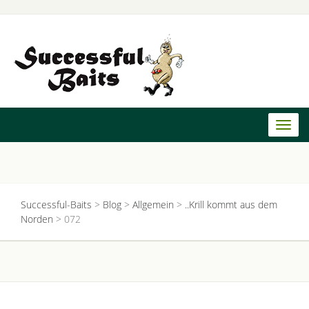
Toggl
naviga
Successful-Baits
>
Blog
>
Allgemein
>
..Krill kommt aus dem
Norden
>
072